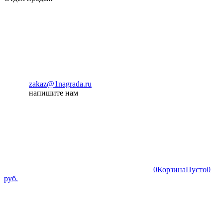
zakaz@1nagrada.ru
напишите нам
0
Корзина
Пусто
0
руб.