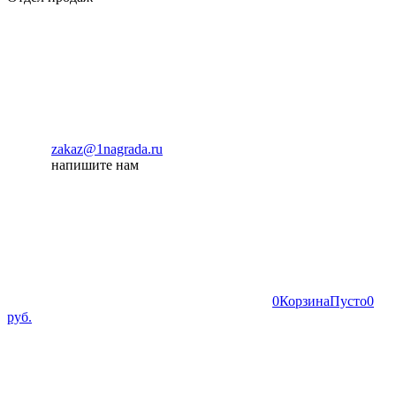
zakaz@1nagrada.ru
напишите нам
0
Корзина
Пусто
0
руб.