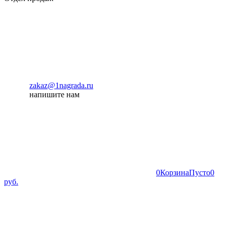
zakaz@1nagrada.ru
напишите нам
0
Корзина
Пусто
0
руб.