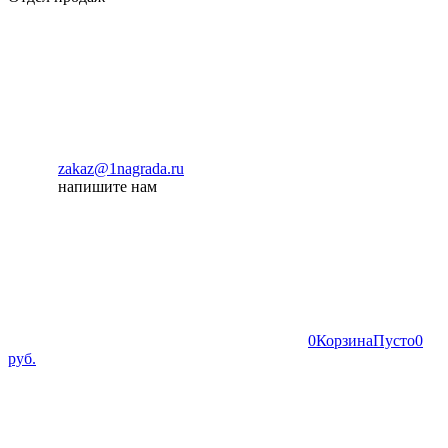
zakaz@1nagrada.ru
напишите нам
0
Корзина
Пусто
0
руб.