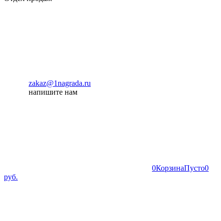
zakaz@1nagrada.ru
напишите нам
0
Корзина
Пусто
0
руб.