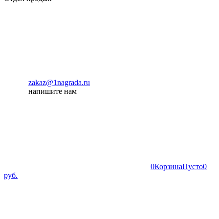
zakaz@1nagrada.ru
напишите нам
0
Корзина
Пусто
0
руб.