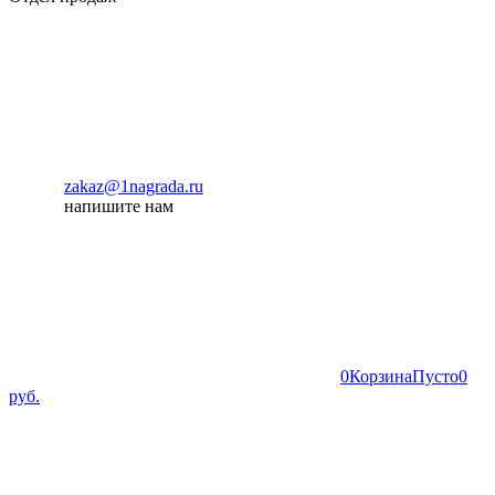
zakaz@1nagrada.ru
напишите нам
0
Корзина
Пусто
0
руб.