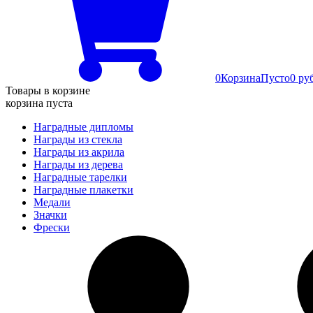
0
Корзина
Пусто
0 ру
Товары в корзине
корзина пуста
Наградные дипломы
Награды из стекла
Награды из акрила
Награды из дерева
Наградные тарелки
Наградные плакетки
Медали
Значки
Фрески