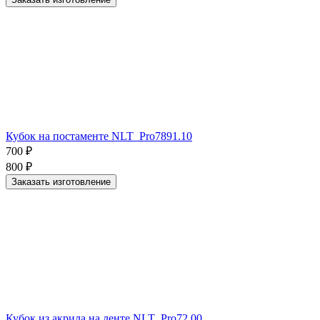
Кубок на постаменте NLT_Pro7891.10
700
₽
800
₽
Заказать изготовление
Кубок из акрила на ленте NLT_Prо72.00