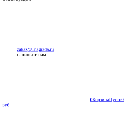
zakaz@1nagrada.ru
напишите нам
0
Корзина
Пусто
0
руб.