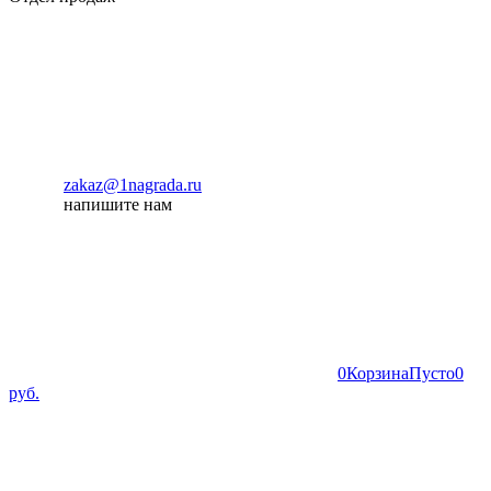
zakaz@1nagrada.ru
напишите нам
0
Корзина
Пусто
0
руб.