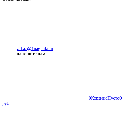
zakaz@1nagrada.ru
напишите нам
0
Корзина
Пусто
0
руб.