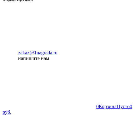
zakaz@1nagrada.ru
напишите нам
0
Корзина
Пусто
0
руб.