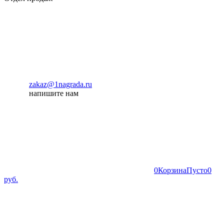
zakaz@1nagrada.ru
напишите нам
0
Корзина
Пусто
0
руб.