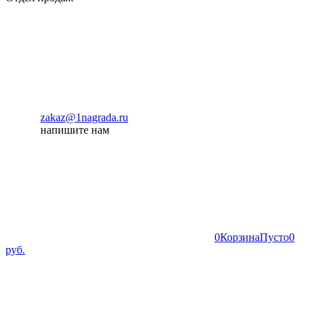
zakaz@1nagrada.ru
напишите нам
0
Корзина
Пусто
0
руб.