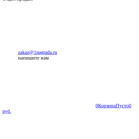
zakaz@1nagrada.ru
напишите нам
0
Корзина
Пусто
0
руб.