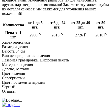
предпочтений. Изменение размеров, видов нанесения и
других параметров - все возможно! Закажите эту модель кубка
из металла сейчас и мы свяжемся для уточнения ваших
пожеланий!
от 1 до 5
от 6 до 24
от 25 до 49
от 50
Количество
шт.
шт.
шт.
шт.
Цена за 1
2900 ₽
2813 ₽
2726 ₽
2610 ₽
шт.
Характеристики
Размер изделия
Высота 34 см
Вид декорирования изделия
Лазерная гравировка, Цифровая печать
Материал изделия
Дерево, Металл
Цвет изделия
Серебристый
Цвет постамента изделия
Чёрный
Отзывы