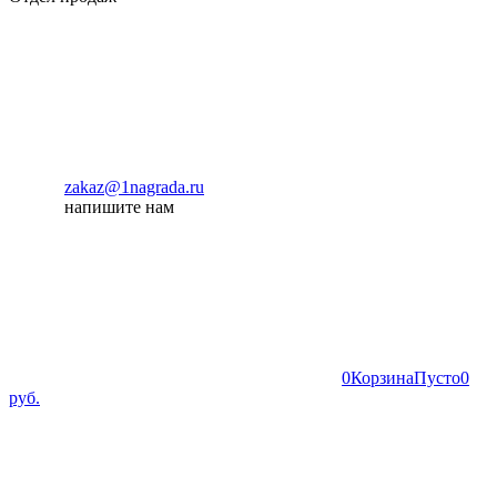
zakaz@1nagrada.ru
напишите нам
0
Корзина
Пусто
0
руб.