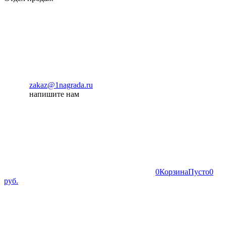
zakaz@1nagrada.ru
напишите нам
0
Корзина
Пусто
0
руб.