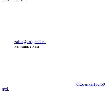
zakaz@1nagrada.ru
напишите нам
0
Корзина
Пусто
0
руб.