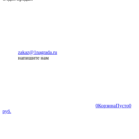
zakaz@1nagrada.ru
напишите нам
0
Корзина
Пусто
0
руб.