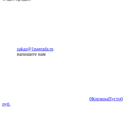
zakaz@1nagrada.ru
напишите нам
0
Корзина
Пусто
0
руб.