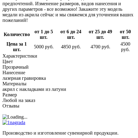
предпочтений. Изменение размеров, видов нанесения и
других параметров - все возможно! Закажите эту модель
медали из акрила сейчас и мы свяжемся для уточнения ваших
пожеланий!
от 1 до 5
от 6 до 24
от 25 до 49
от 50
Количество
шт.
шт.
шт.
шт.
Цена за 1
4500
5000 руб.
4850 руб.
4700 руб.
шт.
руб.
Характеристики
Цвет
Прозрачный
Нанесение
лазерная гравировка
Материалы
акрил с накладками из латуни
Размер
Любой на заказ
Отзывы
Производство и изготовление сувенирной продукции.