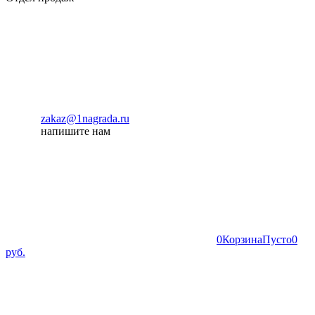
zakaz@1nagrada.ru
напишите нам
0
Корзина
Пусто
0
руб.