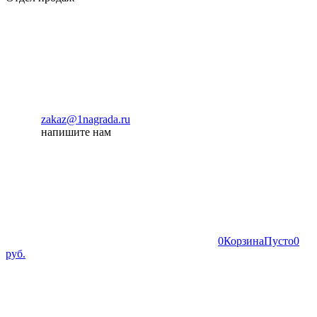
zakaz@1nagrada.ru
напишите нам
0
Корзина
Пусто
0
руб.