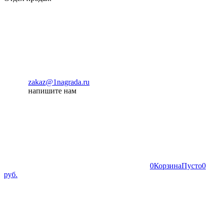
zakaz@1nagrada.ru
напишите нам
0
Корзина
Пусто
0
руб.