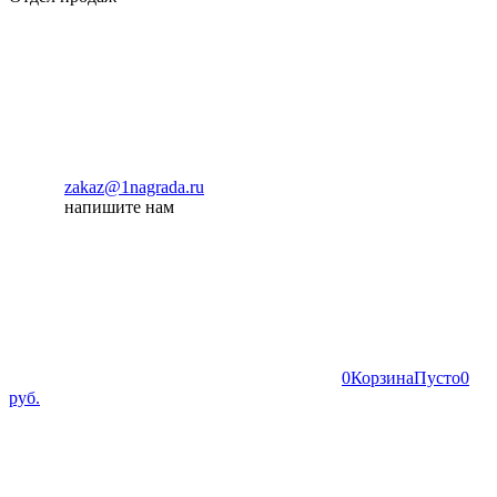
zakaz@1nagrada.ru
напишите нам
0
Корзина
Пусто
0
руб.