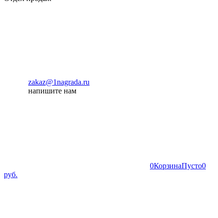
zakaz@1nagrada.ru
напишите нам
0
Корзина
Пусто
0
руб.