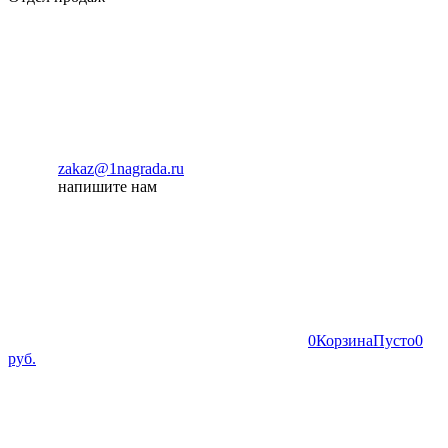
zakaz@1nagrada.ru
напишите нам
0
Корзина
Пусто
0
руб.