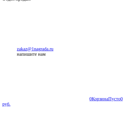
zakaz@1nagrada.ru
напишите нам
0
Корзина
Пусто
0
руб.