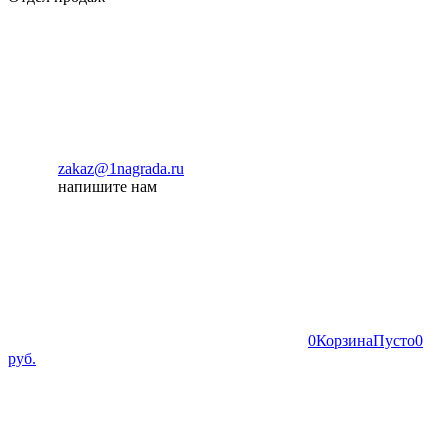
zakaz@1nagrada.ru
напишите нам
0
Корзина
Пусто
0
руб.