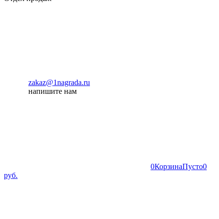
zakaz@1nagrada.ru
напишите нам
0
Корзина
Пусто
0
руб.