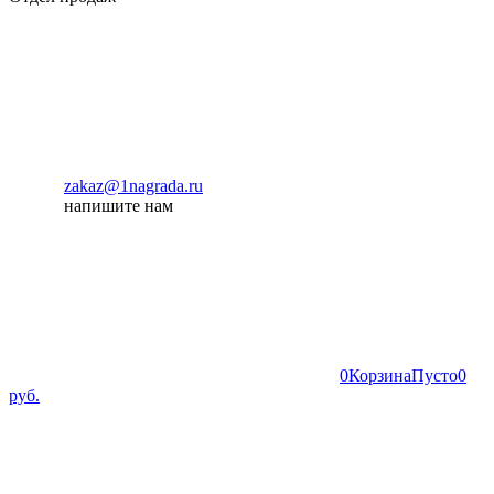
zakaz@1nagrada.ru
напишите нам
0
Корзина
Пусто
0
руб.