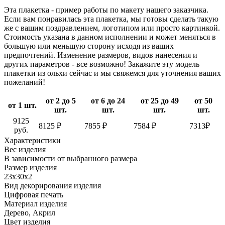
Эта плакетка - пример работы по макету нашего заказчика.
Если вам понравилась эта плакетка, мы готовы сделать такую
же с вашим поздравлением, логотипом или просто картинкой.
Стоимость указана в данном исполнении и может меняться в
большую или меньшую сторону исходя из ваших
предпочтений. Изменение размеров, видов нанесения и
других параметров - все возможно! Закажите эту модель
плакетки из ольхи сейчас и мы свяжемся для уточнения ваших
пожеланий!
от 2 до 5
от 6 до 24
от 25 до 49
от 50
от 1 шт.
шт.
шт.
шт.
шт.
9125
8125 ₽
7855 ₽
7584 ₽
7313₽
руб.
Характеристики
Вес изделия
В зависимости от выбранного размера
Размер изделия
23х30х2
Вид декорирования изделия
Цифровая печать
Материал изделия
Дерево, Акрил
Цвет изделия