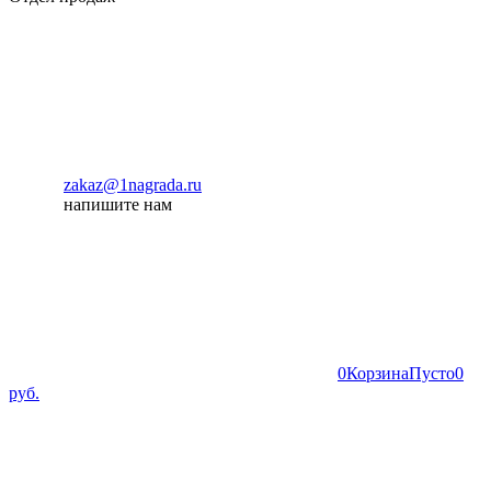
zakaz@1nagrada.ru
напишите нам
0
Корзина
Пусто
0
руб.