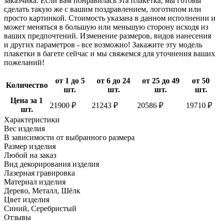
заказчика. Если вам понравилась эта плакетка, мы готовы
сделать такую же с вашим поздравлением, логотипом или
просто картинкой. Стоимость указана в данном исполнении и
может меняться в большую или меньшую сторону исходя из
ваших предпочтений. Изменение размеров, видов нанесения
и других параметров - все возможно! Закажите эту модель
плакетки в багете сейчас и мы свяжемся для уточнения ваших
пожеланий!
от 1 до 5
от 6 до 24
от 25 до 49
от 50
Количество
шт.
шт.
шт.
шт.
Цена за 1
21900 ₽
21243 ₽
20586 ₽
19710 ₽
шт.
Характеристики
Вес изделия
В зависимости от выбранного размера
Размер изделия
Любой на заказ
Вид декорирования изделия
Лазерная гравировка
Материал изделия
Дерево, Металл, Шёлк
Цвет изделия
Синий, Серебристый
Отзывы