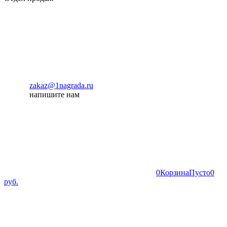
zakaz@1nagrada.ru
напишите нам
0
Корзина
Пусто
0
руб.