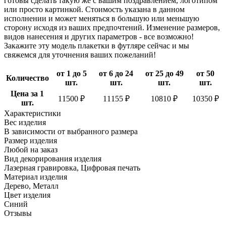
готовы сделать такую же с вашим поздравлением, логотипом
или просто картинкой. Стоимость указана в данном
исполнении и может меняться в большую или меньшую
сторону исходя из ваших предпочтений. Изменение размеров,
видов нанесения и других параметров - все возможно!
Закажите эту модель плакетки в футляре сейчас и мы
свяжемся для уточнения ваших пожеланий!
от 1 до 5
от 6 до 24
от 25 до 49
от 50
Количество
шт.
шт.
шт.
шт.
Цена за 1
11500 ₽
11155 ₽
10810 ₽
10350 ₽
шт.
Характеристики
Вес изделия
В зависимости от выбранного размера
Размер изделия
Любой на заказ
Вид декорирования изделия
Лазерная гравировка, Цифровая печать
Материал изделия
Дерево, Металл
Цвет изделия
Синий
Отзывы