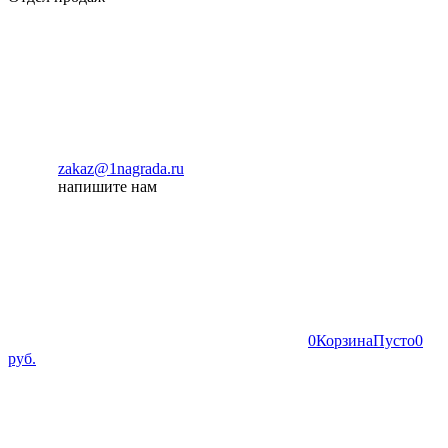
zakaz@1nagrada.ru
напишите нам
0
Корзина
Пусто
0
руб.