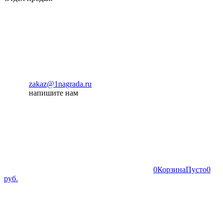
zakaz@1nagrada.ru
напишите нам
0
Корзина
Пусто
0
руб.