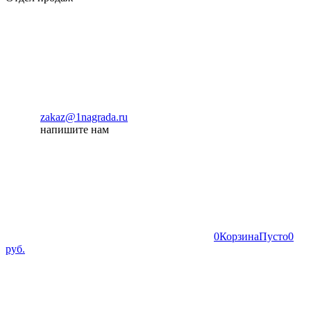
zakaz@1nagrada.ru
напишите нам
0
Корзина
Пусто
0
руб.