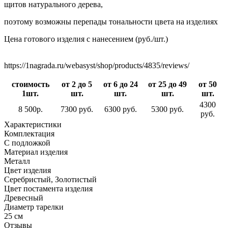
щитов натурального дерева,
поэтому возможны перепады тональности цвета на изделиях
Цена готового изделия с нанесением (руб./шт.)
https://1nagrada.ru/webasyst/shop/products/4835/reviews/
стоимость
от 2 до 5
от 6 до 24
от 25 до 49
от 50
1шт.
шт.
шт.
шт.
шт.
4300
8 500р.
7300 руб.
6300 руб.
5300 руб.
руб.
Характеристики
Комплектация
С подложкой
Материал изделия
Металл
Цвет изделия
Серебристый, Золотистый
Цвет постамента изделия
Древесный
Диаметр тарелки
25 см
Отзывы