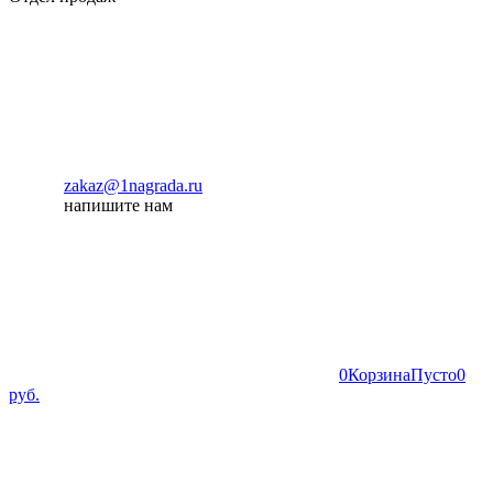
zakaz@1nagrada.ru
напишите нам
0
Корзина
Пусто
0
руб.