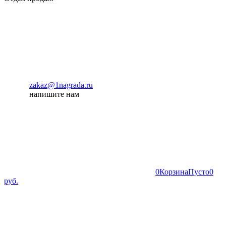
zakaz@1nagrada.ru
напишите нам
0
Корзина
Пусто
0
руб.