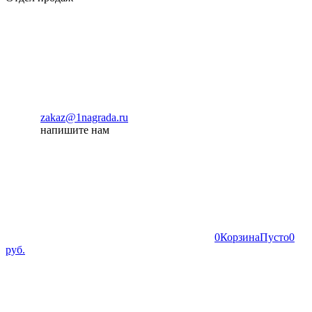
zakaz@1nagrada.ru
напишите нам
0
Корзина
Пусто
0
руб.