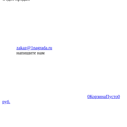
zakaz@1nagrada.ru
напишите нам
0
Корзина
Пусто
0
руб.