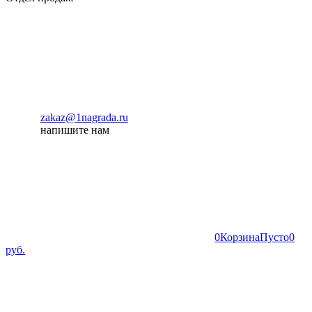
zakaz@1nagrada.ru
напишите нам
0
Корзина
Пусто
0
руб.