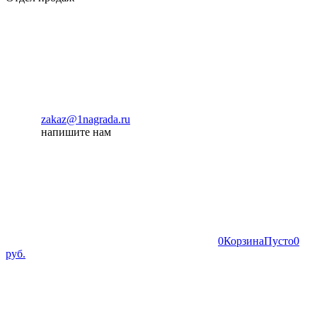
zakaz@1nagrada.ru
напишите нам
0
Корзина
Пусто
0
руб.