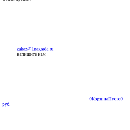
zakaz@1nagrada.ru
напишите нам
0
Корзина
Пусто
0
руб.