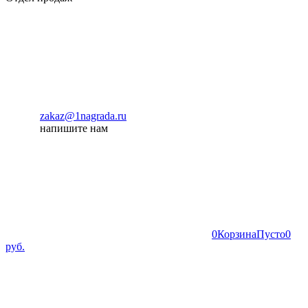
zakaz@1nagrada.ru
напишите нам
0
Корзина
Пусто
0
руб.