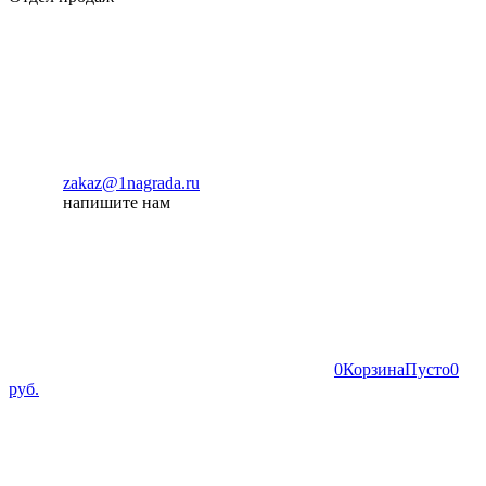
zakaz@1nagrada.ru
напишите нам
0
Корзина
Пусто
0
руб.