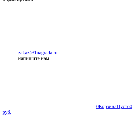
zakaz@1nagrada.ru
напишите нам
0
Корзина
Пусто
0
руб.