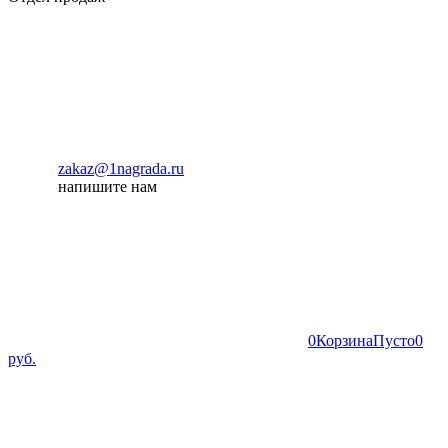
zakaz@1nagrada.ru
напишите нам
0
Корзина
Пусто
0
руб.