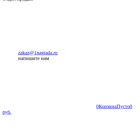
zakaz@1nagrada.ru
напишите нам
0
Корзина
Пусто
0
руб.