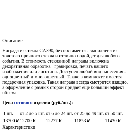
Описание
Награда из стекла CA390, без постамента - выполнена из
толстого прочного стекла и отлично подойдет для любого
события. В стоимость стеклянной награды включена
декоративная обработка - гравировка, печать вашего
изображения или логотипа. Доступен любой вид нанесения -
одноцветный и многоцветный. Также в комплекте имеется
подарочная упаковка. Такая награда всегда смотрится изящно,
а оформление с разных сторон придает еще больший эффект
объема.
Цена
готового
изделия (руб./шт.):
1 шт.
от 2 до 5 шт.
от 6 до 24 шт.
от 25 до 49 шт.
от 50 шт.
13700 ₽
12700 ₽
12277 ₽
11853 ₽
11430 ₽
Характеристики