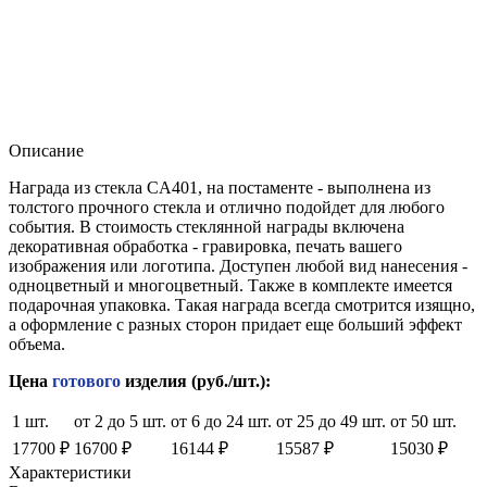
Описание
Награда из стекла CA401, на постаменте - выполнена из
толстого прочного стекла и отлично подойдет для любого
события. В стоимость стеклянной награды включена
декоративная обработка - гравировка, печать вашего
изображения или логотипа. Доступен любой вид нанесения -
одноцветный и многоцветный. Также в комплекте имеется
подарочная упаковка. Такая награда всегда смотрится изящно,
а оформление с разных сторон придает еще больший эффект
объема.
Цена
готового
изделия (руб./шт.):
1 шт.
от 2 до 5 шт.
от 6 до 24 шт.
от 25 до 49 шт.
от 50 шт.
17700 ₽
16700 ₽
16144 ₽
15587 ₽
15030 ₽
Характеристики