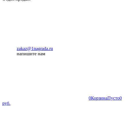
zakaz@1nagrada.ru
напишите нам
0
Корзина
Пусто
0
руб.