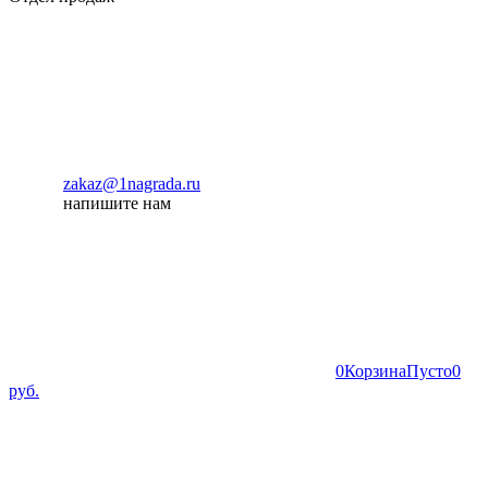
zakaz@1nagrada.ru
напишите нам
0
Корзина
Пусто
0
руб.