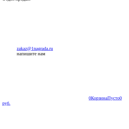
zakaz@1nagrada.ru
напишите нам
0
Корзина
Пусто
0
руб.